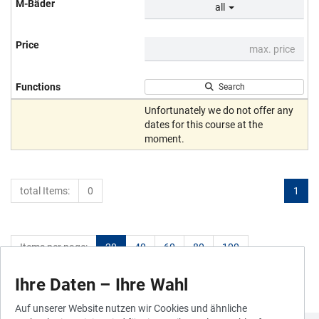
all
Search
Unfortunately we do not offer any
dates for this course at the
moment.
total Items:
0
1
Items per page:
20
40
60
80
100
Ihre Daten – Ihre Wahl
Auf unserer Website nutzen wir Cookies und ähnliche