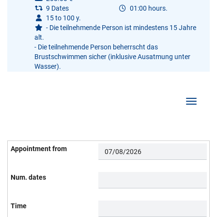
9 Dates
01:00 hours.
15 to 100 y.
- Die teilnehmende Person ist mindestens 15 Jahre
alt.
- Die teilnehmende Person beherrscht das
Brustschwimmen sicher (inklusive Ausatmung unter
Wasser).
Show/Hi