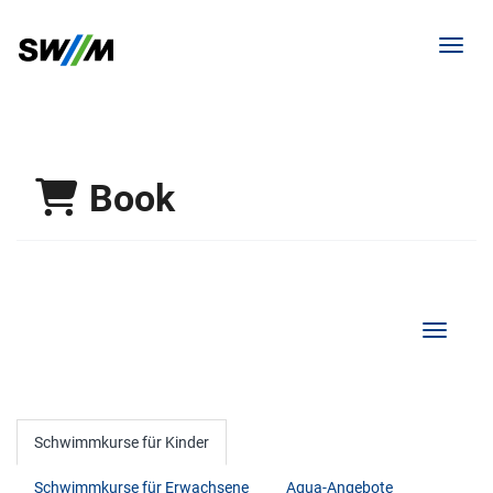
Toggl
Book
Show/Hi
Schwimmkurse für Kinder
Schwimmkurse für Erwachsene
Aqua-Angebote