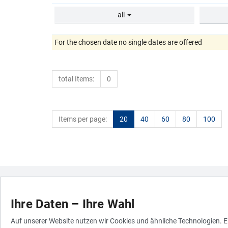
all
For the chosen date no single dates are offered
total Items:
0
Items per page:
20
40
60
80
100
Ihre Daten – Ihre Wahl
Auf unserer Website nutzen wir Cookies und ähnliche Technologien. Ei