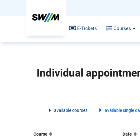
E-Tickets
Courses
Individual appointme
available courses
available single d
Course
Date