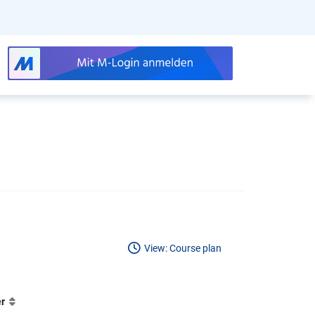
View: Course plan
er