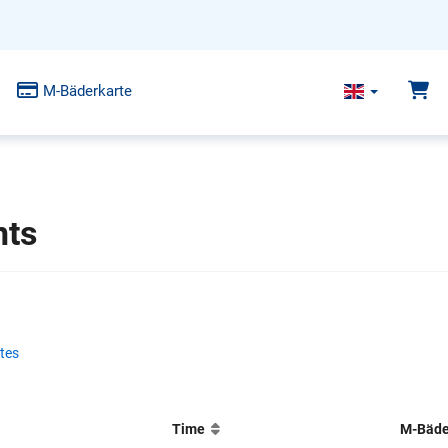
M-Bäderkarte
nts
ates
Time
M-Bäd