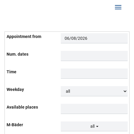
Show/Hi
all