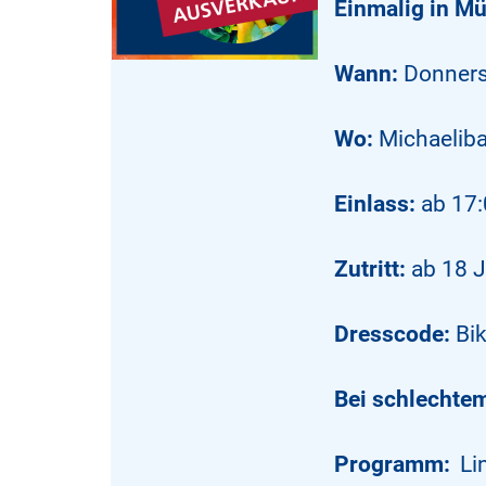
Einmalig in Mü
Wann:
Donners
Wo:
Michaeliba
Einlass:
ab 17:
Zutritt:
ab 18 J
Dresscode:
Bik
Bei schlechtem
Programm:
Li