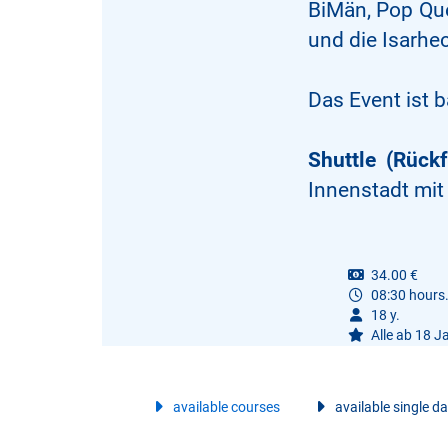
BiMän, Pop Que
und die Isarhe
Das Event ist ba
Shuttle (Rückf
Innenstadt mit
34.00 €
08:30 hours
18 y.
Alle ab 18 Ja
available courses
available single d