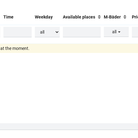
Time
Weekday
Available places
M-Bäder
Pr
all
e at the moment.