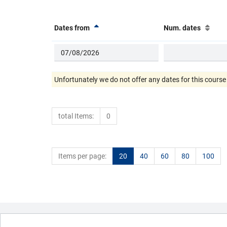
Dates from
Num. dates
Unfortunately we do not offer any dates for this cours
total Items:
0
Items per page:
20
40
60
80
100