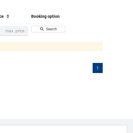
ice
Booking option
Search
1