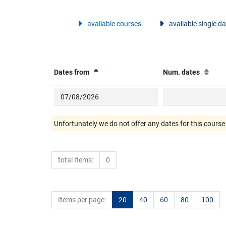
available courses
available single d
Dates from
Num. dates
Unfortunately we do not offer any dates for this cours
total Items:
0
Items per page:
20
40
60
80
100