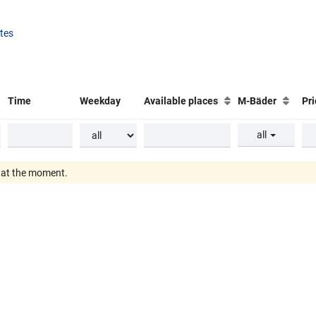
ates
Time
Weekday
Available places
M-Bäder
Pr
all
e at the moment.