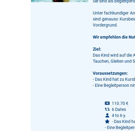
Sie sind als Begleitp
Unter fachkundiger An
sind genauso Kursbest
Vordergrund.
Wir empfehlen die Nu
Ziel:
Das Kind wird auf die
Tauchen, Gleiten und 
Voraussetzungen:
- Das Kind hat zu Kursb
- Eine Begleitperson ni
110.70 €
6 Dates
4 to 6 y.
- Das Kind ha
- Eine Begleitper