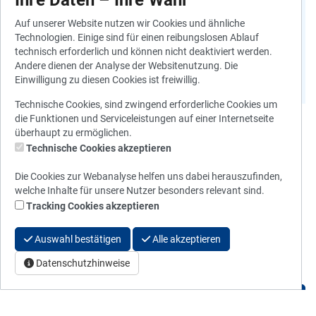
schöne Aufenthalte in den M-
Ihre Daten – Ihre Wahl
Bädern.
Auf unserer Website nutzen wir Cookies und ähnliche
Technologien. Einige sind für einen reibungslosen Ablauf
technisch erforderlich und können nicht deaktiviert werden.
Andere dienen der Analyse der Websitenutzung. Die
Einwilligung zu diesen Cookies ist freiwillig.
Technische Cookies, sind zwingend erforderliche Cookies um
die Funktionen und Serviceleistungen auf einer Internetseite
überhaupt zu ermöglichen.
E-Tickets
Technische Cookies akzeptieren
Hier können Sie einfach und schnell E-Tickets für den Besuch in
Die Cookies zur Webanalyse helfen uns dabei herauszufinden,
unseren M-Bädern kaufen. Wunschbad auswählen und los gehts!
welche Inhalte für unsere Nutzer besonders relevant sind.
Tracking Cookies akzeptieren
Bitte beachten Sie
: Der Kauf eines E‑Tickets garantiert keinen
sofortigen oder bevorzugten Einlass, sofern das Bad bereits
Auswahl bestätigen
Alle akzeptieren
ausgelastet ist. Bei Erreichen der maximalen Besucherzahl kann es
Datenschutzhinweise
daher zu Wartezeiten kommen.
E-Ticket kaufen