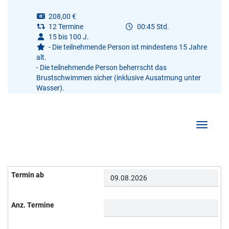
208,00 €
12 Termine
00:45 Std.
15 bis 100 J.
- Die teilnehmende Person ist mindestens 15 Jahre
alt.
- Die teilnehmende Person beherrscht das
Brustschwimmen sicher (inklusive Ausatmung unter
Wasser).
Navigati