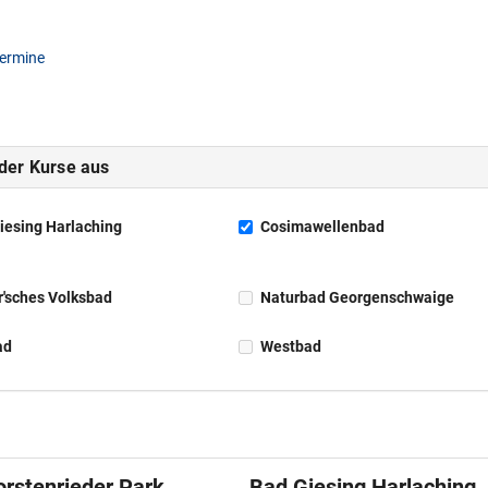
termine
 der Kurse aus
iesing Harlaching
Cosimawellenbad
r'sches Volksbad
Naturbad Georgenschwaige
ad
Westbad
orstenrieder Park
Bad Giesing Harlaching